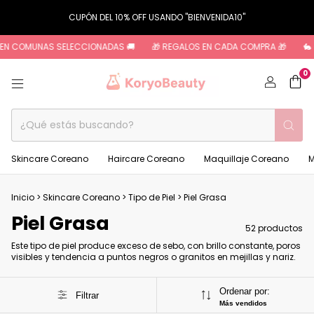
CUPÓN DEL 10% OFF USANDO "BIENVENIDA10"
OMUNAS SELECCIONADAS 🚚
🎁 REGALOS EN CADA COMPRA 🎁
🐇 CRUELT
0
Skincare Coreano
Haircare Coreano
Maquillaje Coreano
M
Inicio
>
Skincare Coreano
>
Tipo de Piel
>
Piel Grasa
Piel Grasa
52 productos
Este tipo de piel produce exceso de sebo, con brillo constante, poros
visibles y tendencia a puntos negros o granitos en mejillas y nariz.
Ordenar por:
Filtrar
Más vendidos