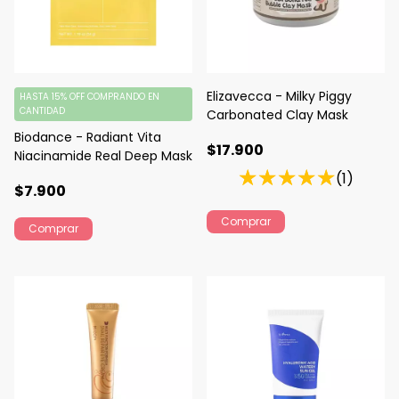
Elizavecca - Milky Piggy
HASTA 15% OFF
COMPRANDO EN
CANTIDAD
Carbonated Clay Mask
Biodance - Radiant Vita
$17.900
Niacinamide Real Deep Mask
(1)
$7.900