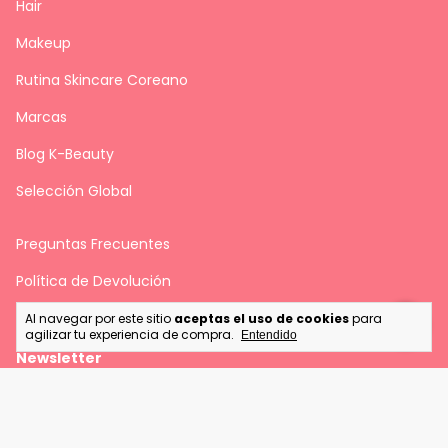
Hair
Makeup
Rutina Skincare Coreano
Marcas
Blog K-Beauty
Selección Global
Preguntas Frecuentes
Política de Devolución
Al navegar por este sitio
aceptas el uso de cookies
para
agilizar tu experiencia de compra.
Entendido
Newsletter
Recibe lo mejor de la cosmética coreana en tu correo.
Ofertas exclusivas, lanzamientos y tips de cuidado facial.
💌