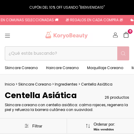
CUPÓN DEL 10% OFF USANDO "BIENVENIDA10"
OMUNAS SELECCIONADAS 🚚
🎁 REGALOS EN CADA COMPRA 🎁
🐇 CRUELT
0
Skincare Coreano
Haircare Coreano
Maquillaje Coreano
M
Inicio
>
Skincare Coreano
>
Ingredientes
>
Centella Asiática
Centella Asiática
26 productos
Skincare coreano con centella asiática: calma rojeces, regenera la
piel y refuerza la barrera cutánea con suavidad.
Ordenar por:
Filtrar
Más vendidos