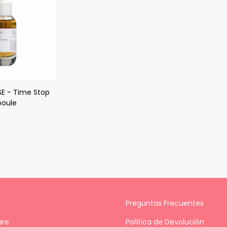
SE - Time Stop
poule
Preguntas Frecuentes
are
Política de Devolución