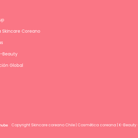
up
a Skincare Coreano
as
K-Beauty
ción Global
Copyright Skincare coreano Chile | Cosmética coreana | K-Beauty 