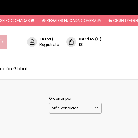
ELECCIONADAS 🚚
🎁 REGALOS EN CADA COMPRA 🎁
🐇 CRUELTY-FREE 
Entra
/
Carrito
(
0
)
Regístrate
$0
cción Global
Ordenar por
.