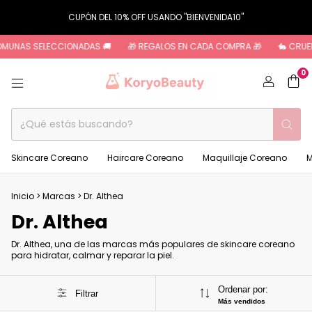
CUPÓN DEL 10% OFF USANDO "BIENVENIDA10"
COMUNAS SELECCIONADAS 🚚
🎁 REGALOS EN CADA COMPRA 🎁
🐇 CRUEL
0
Skincare Coreano
Haircare Coreano
Maquillaje Coreano
M
Inicio
>
Marcas
>
Dr. Althea
Dr. Althea
Dr. Althea, una de las marcas más populares de skincare coreano
para hidratar, calmar y reparar la piel.
Ordenar por:
Filtrar
Más vendidos