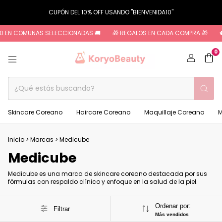
CUPÓN DEL 10% OFF USANDO "BIENVENIDA10"
00 EN COMUNAS SELECCIONADAS 🚚
🎁 REGALOS EN CADA COMPRA 🎁

0
Skincare Coreano
Haircare Coreano
Maquillaje Coreano
M
Inicio
>
Marcas
>
Medicube
Medicube
Medicube es una marca de skincare coreano destacada por sus
fórmulas con respaldo clínico y enfoque en la salud de la piel.
Ordenar por:
Filtrar
Más vendidos