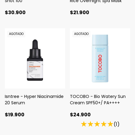
Shot 100
Rice Overnight Spa Mask
$30.900
$21.900
AGOTADO
AGOTADO
Isntree - Hyper Niacinamide
TOCOBO - Bio Watery Sun
20 Serum
Cream SPF50+/ PA++++
$19.900
$24.900
(1)