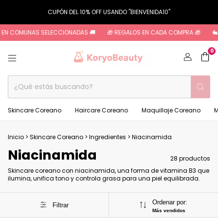
CUPÓN DEL 10% OFF USANDO "BIENVENIDA10"
OMUNAS SELECCIONADAS 🚚
🎁 REGALOS EN CADA COMPRA 🎁
🐇 CRUELT
0
Skincare Coreano
Haircare Coreano
Maquillaje Coreano
M
Inicio
>
Skincare Coreano
>
Ingredientes
>
Niacinamida
Niacinamida
28 productos
Skincare coreano con niacinamida, una forma de vitamina B3 que
ilumina, unifica tono y controla grasa para una piel equilibrada.
Ordenar por:
Filtrar
Más vendidos