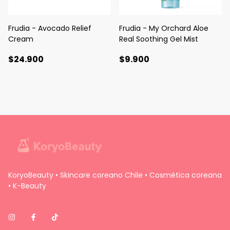
Frudia - Avocado Relief
Frudia - My Orchard Aloe
Cream
Real Soothing Gel Mist
$24.900
$9.900
KoryoBeauty • Skincare coreano Chile • Cosmética coreana
• K-Beauty