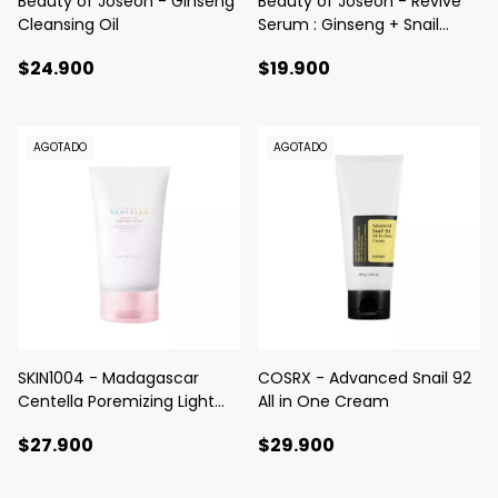
Beauty of Joseon - Ginseng
Beauty of Joseon - Revive
Cleansing Oil
Serum : Ginseng + Snail
Mucin
$24.900
$19.900
AGOTADO
AGOTADO
SKIN1004 - Madagascar
COSRX - Advanced Snail 92
Centella Poremizing Light
All in One Cream
Gel Cream
$27.900
$29.900