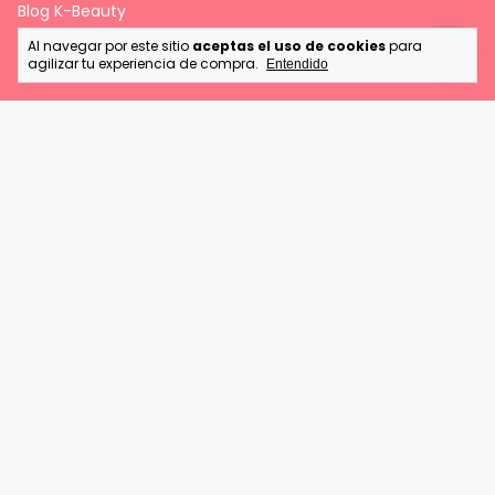
Blog K-Beauty
Al navegar por este sitio
aceptas el uso de cookies
para
Selección Global
agilizar tu experiencia de compra.
Entendido
Preguntas Frecuentes
Política de Devolución
Newsletter
Recibe lo mejor de la cosmética coreana en tu correo.
Ofertas exclusivas, lanzamientos y tips de cuidado facial.
💌
Métodos de pago