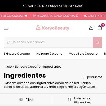
CUPÓN DEL 10% OFF USANDO "BIENVENIDA10"
CIONADAS 🚚
🎁 REGALOS EN CADA COMPRA 🎁
🐇 CRUELTY-FREE 🐇
0
Skincare Coreano
Haircare Coreano
Maquillaje Coreano
M
Inicio
>
Skincare Coreano
>
Ingredientes
Ingredientes
60 productos
Skincare coreano con ingredientes como ácido hialurónico,
centella asiática, vitamina C y más. Elige lo mejor según tu piel.
Ordenar por:
Filtrar
Más vendidos