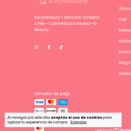
Skinc
KoryoBeauty • Skincare coreano
Hair
Chile • Cosmética coreana • K-
Beauty
Make
Rutin
Marc
Blog 
Selec
Métodos de pago
Al navegar por este sitio
aceptas el uso de cookies
para
agilizar tu experiencia de compra.
Entendido