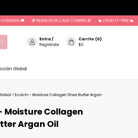
NADAS 🚚
🎁 REGALOS EN CADA COMPRA 🎁
🐇 CRUELTY-FREE 🐇
🚚
Entra
/
Carrito
(
0
)
Regístrate
$0
cción Global
Global
>
Ecolchi - Moisture Collagen Shea Butter Argan
 - Moisture Collagen
tter Argan Oil