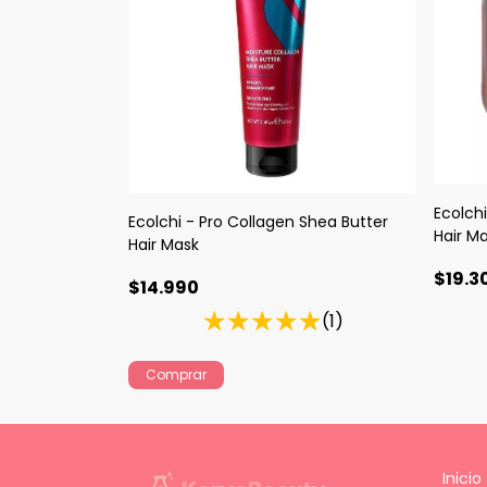
Ecolch
Ecolchi - Pro Collagen Shea Butter
Hair M
Hair Mask
$19.3
$14.990
(1)
Inicio