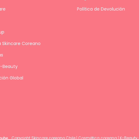
are
Política de Devolución
up
a Skincare Coreano
as
K-Beauty
ción Global
Copyright Skincare coreano Chile | Cosmética coreana | K-Beauty 