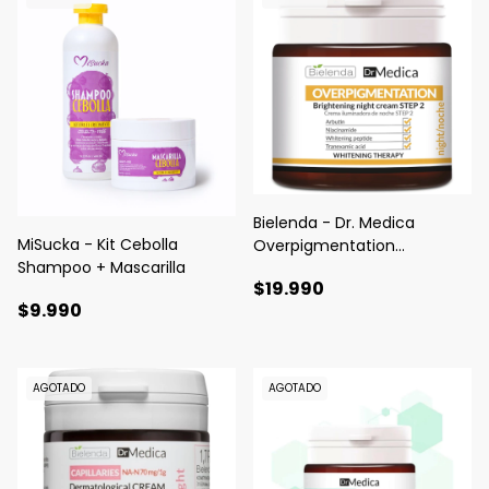
Bielenda - Dr. Medica
MiSucka - Kit Cebolla
Overpigmentation
Shampoo + Mascarilla
Brightening Night Cream
$19.990
(para manchas)
$9.990
AGOTADO
AGOTADO