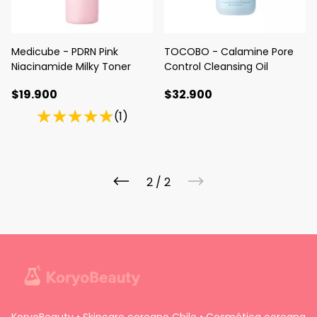
Medicube - PDRN Pink
TOCOBO - Calamine Pore
Niacinamide Milky Toner
Control Cleansing Oil
$19.900
$32.900
(1)
2
/
2
KoryoBeauty • Skincare coreano Chile • Cosmética coreana