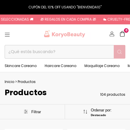
CUPÓN DEL 10% OFF USANDO "BIENVENIDA10"
CCIONADAS 🚚
🎁 REGALOS EN CADA COMPRA 🎁
🐇 CRUELTY-FREE 🐇
0
Skincare Coreano
Haircare Coreano
Maquillaje Coreano
M
Inicio
>
Productos
Productos
104 productos
Ordenar por:
Filtrar
Destacado