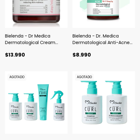
Bielenda - Dr Medica
Bielenda - Dr. Medica
Dermatological Cream
Dermatological Anti-Acne
Capillaries Reducing Skin
Cream Day/Night
$13.990
$8.990
Redness (para rosacea)
AGOTADO
AGOTADO