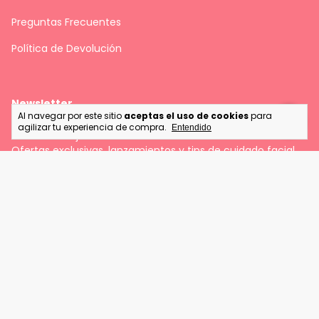
Preguntas Frecuentes
Política de Devolución
Newsletter
Al navegar por este sitio
aceptas el uso de cookies
para
agilizar tu experiencia de compra.
Entendido
Recibe lo mejor de la cosmética coreana en tu correo.
Ofertas exclusivas, lanzamientos y tips de cuidado facial.
💌
Métodos de pago