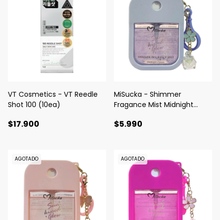
VT Cosmetics - VT Reedle
MiSucka - Shimmer
Shot 100 (10ea)
Fragance Mist Midnight
Opium
$17.900
$5.990
AGOTADO
AGOTADO