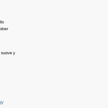
llo
haber
n suave y
gy