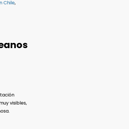
 Chile
,
reanos
atación
uy visibles,
nosa.