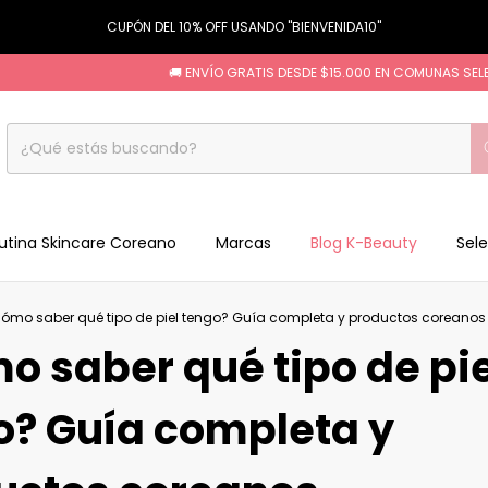
CUPÓN DEL 10% OFF USANDO "BIENVENIDA10"
🚚 ENVÍO GRATIS DESDE $15.000 EN COMUNAS SELECCION
utina Skincare Coreano
Marcas
Blog K-Beauty
Sele
ómo saber qué tipo de piel tengo? Guía completa y productos corean
o saber qué tipo de pie
o? Guía completa y