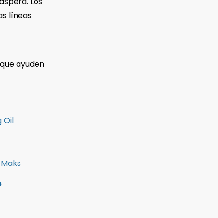
áspera. Los
as líneas
 que ayuden
 Oil
a Maks
+