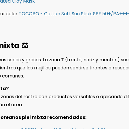
ated Clay Mask
or solar
TOCOBO - Cotton Soft Sun Stick SPF 50+/PA+++
mixta ⚖️
s secas y grasas. La zona T (frente, nariz y mentón) su
ientras que las mejillas pueden sentirse tirantes o reseca
s comunes.
ita?
as zonas del rostro con productos versátiles o aplicando d
ún el área.
coreanos piel mixta recomendados: